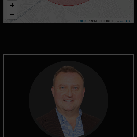
+
−
Leaflet
| OSM contributors ©
CARTO