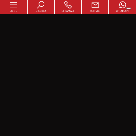
MENU
RICERCA
CHIAMACI
SCRIVICI
WHATSAPP
Home
Chi siamo
Il team
In vendita
In affitto
Servizi