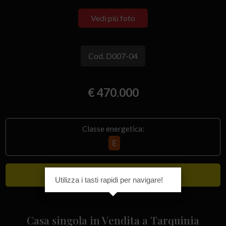
Vedi più foto
Cod. D007-04
€ 470.000
Classe energetica:
E
Lusso
Utilizza i tasti rapidi per navigare!
Casa singola in Vendita a Tarquinia