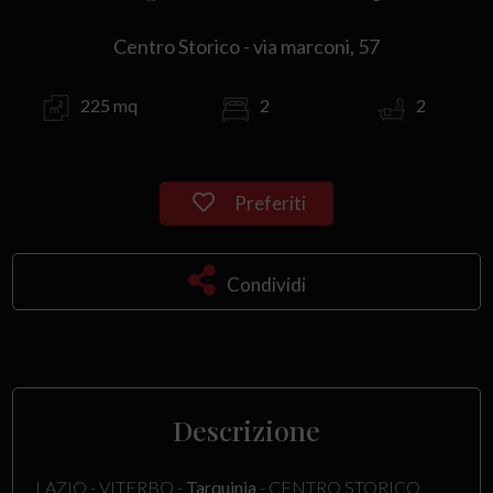
Centro Storico - via marconi, 57
225 mq
2
2
Preferiti
Condividi
Descrizione
LAZIO - VITERBO -
Tarquinia
- CENTRO STORICO