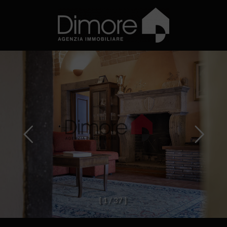
[
1
/
3
7
]