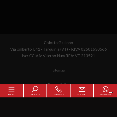
Colotto Giuliano
Via Umberto I, 41 - Tarquinia (VT) - P.IVA 02501630566
Iscr CCIAA: Viterbo Num REA: VT 213591
Sitemap
Privacy Policy
MENU
RICERCA
CHIAMACI
SCRIVICI
WHATSAPP
Cookie Policy