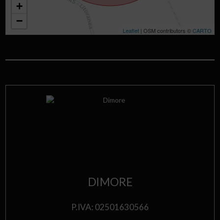
+
−
Leaflet
| OSM contributors ©
CARTO
DIMORE
P.IVA: 02501630566