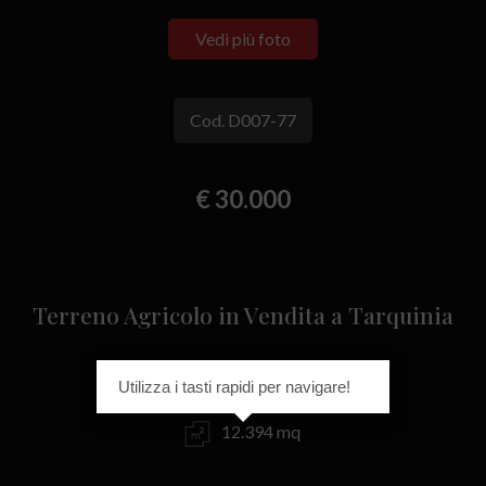
Vedi più foto
Cod. D007-77
€ 30.000
Terreno Agricolo in Vendita a Tarquinia
Campagna - località Portaccia, snc
Utilizza i tasti rapidi per navigare!
12.394 mq