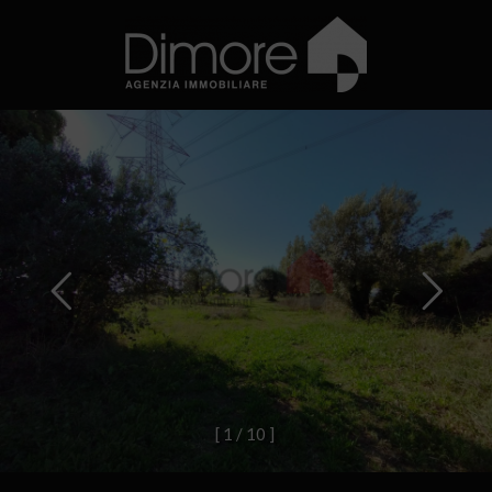
[
1
/
1
0
]