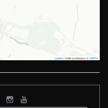
Leaflet
| OSM contributors ©
CARTO