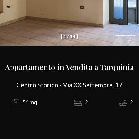
[
1
/
1
4
]
Appartamento in Vendita a Tarquinia
Centro Storico - Via XX Settembre, 17
54 mq
2
2