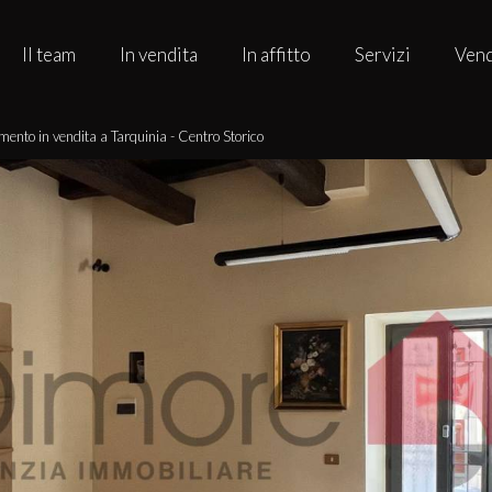
Il team
In vendita
In affitto
Servizi
Vend
ento in vendita a Tarquinia - Centro Storico