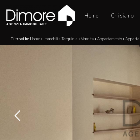
Home
Chi siamo
›
›
›
›
›
Ti trovi in:
Home
Immobili
Tarquinia
Vendita
Appartamento
Appartam