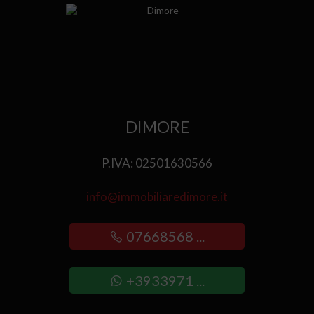
DIMORE
P.IVA: 02501630566
info@immobiliaredimore.it
07668568 ...
+3933971 ...