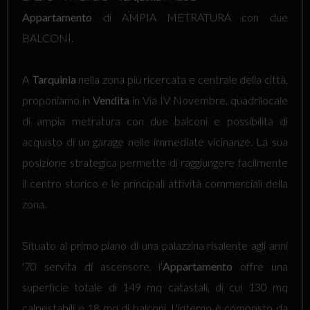
Appartamento
di AMPIA METRATURA con due
BALCONI.
A
Tarquinia
nella zona più ricercata e centrale della città,
proponiamo in
Vendita
in Via IV Novembre, quadrilocale
di ampia metratura con due balconi e possibilità di
acquisto di un garage nelle immediate vicinanze. La sua
posizione strategica permette di raggiungere facilmente
il centro storico e le principali attività commerciali della
zona.
Situato al primo piano di una palazzina risalente agli anni
'70 servita di ascensore, l'
Appartamento
offre una
superficie totale di 149 mq catastali, di cui 130 mq
calpestabili e 18 mq di balconi. L'interno è composto da