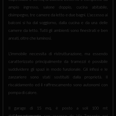
ampio ingresso, salone doppio, cucina abitabile,
disimpegno, tre camere da letto e due bagni. L'accesso ai
balconi si ha dal soggiorno, dalla cucina e da una delle
camere da letto. Tutti gli ambienti sono finestrati e ben
areati, oltre che luminosi.
L'immobile necessita di ristrutturazione, ma essendo
caratterizzato principalmente da tramezzi è possibile
suddividere gli spazi in modo funzionale. Gli infissi e le
zanzariere sono stati sostituiti dalla proprietà. Il
riscaldamento ed il raffrescamento sono autonomi con
pompa di calore.
Il garage di 15 mq, è posto a soli 100 mt
dall'
Appartamento
con accesso da Via Tarconte nel