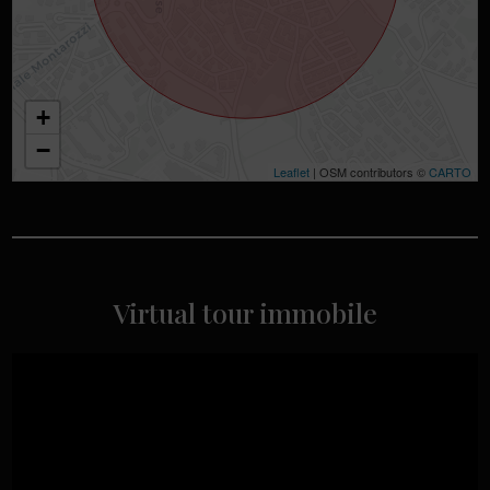
+
−
Leaflet
| OSM contributors ©
CARTO
Virtual tour immobile