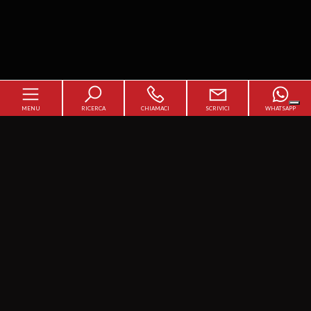
MENU
RICERCA
CHIAMACI
SCRIVICI
WHATSAPP
Home
Chi siamo
Il team
In vendita