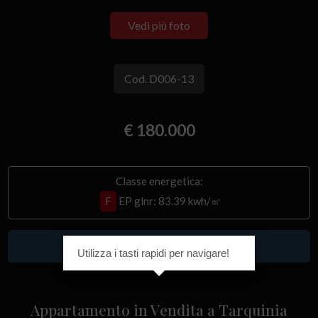
Vedi più foto
Cod. D006-13
€ 180.000
Classe energetica:
F
EP glnr
: 83.39 kwh/㎡
Venduto
Utilizza i tasti rapidi per navigare!
Appartamento in Vendita a Tarquinia