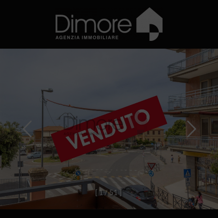
[
1
/
5
1
]